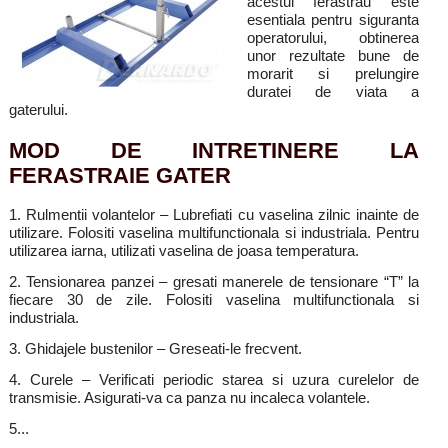
acestui ferastrau este
esentiala pentru siguranta
operatorului, obtinerea
unor rezultate bune de
morarit si prelungire
duratei de viata a
gaterului.
MOD DE INTRETINERE LA
FERASTRAIE GATER
1. Rulmentii volantelor – Lubrefiati cu vaselina zilnic inainte de
utilizare. Folositi vaselina multifunctionala si industriala. Pentru
utilizarea iarna, utilizati vaselina de joasa temperatura.
2. Tensionarea panzei – gresati manerele de tensionare “T” la
fiecare 30 de zile. Folositi vaselina multifunctionala si
industriala.
3. Ghidajele bustenilor – Greseati-le frecvent.
4. Curele – Verificati periodic starea si uzura curelelor de
transmisie. Asigurati-va ca panza nu incaleca volantele.
5...