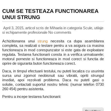
CUM SE TESTEAZA FUNCTIONAREA
UNUI STRUNG
April 3, 2015, articol scris de Mihaela
in categoria
Scule, utilaje
si echipamente profesionale
No comments
Achizitionarea unui
strung
necesita ca dupa asamblarea
completa, sa realizati o testare pentru a va asigura ca masina
functioneaza in mod corespunzator si este gata de exploatare
regulata. Testarea functionarii consta in a verifica urmatoarele:
motorul porneste si functioneaza in mod corect si functia de
oprire de siguranta buton functioneaza corect.
Daca, in timpul efectuarii testului, nu puteti localiza cu usurinta
sursa unui zgomot neobisnuit sau vibratii, opriti strungul
imediat, apoi rezolvati problema. Daca nu puteti gasi o
solutie, contactati suportul nostru tehnic (numar telefon 0730
260 454) pentru asistenta.
Pentru a incepe testarea functionarii: