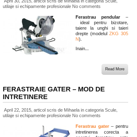
April 30, 2015, articol scris de Mihaela
in categoria
Scule,
utilaje si echipamente profesionale
No comments
Ferastrau pendular
–
ideal pentru bizotare,
taiere la unghi si taieri
drepte (modelul
ZKG 305
N
).
Inain...
Read More
FERASTRAIE GATER – MOD DE
INTRETINERE
April 22, 2015, articol scris de Mihaela
in categoria
Scule,
utilaje si echipamente profesionale
No comments
Ferastrau gater
– pentru
intretinerea corecta a