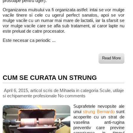
prosoape pentru uger).
Organizarea mulsului va fi organizata astfel: intai se vor mulge
vacile tinere si cele cu ugerul perfect sanatos, apoi se vor
mulge vacile cu un numar mai mare de lactatii, iar la sfarsit se
vor mulge vacile care se afla sub tratament, al caror lapte nu
este preluat de catre procesator.
Este necesar ca periodic ...
Read More
CUM SE CURATA UN STRUNG
April 6, 2015, articol scris de Mihaela
in categoria
Scule, utilaje
si echipamente profesionale
No comments
Suprafetele nevopsite ale
unui
strung Bernardo
sunt
acoperite cu un strat de
vaselina anti-rugina
preventiv care previne
coroziunea in timpul