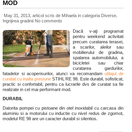
MOD
May 31, 2013, articol scris de Mihaela
in categoria
Diverse
,
Ingrijirea gradinii
No comments
Dacă v-aţi programat
pentru weekend activitati
precum curatarea terasei,
a scarilor, aleilor sau
mobilierului de gradina,
spalarea automobilului, a
bicicletei sau chiar
curatarea gardurilor,
fatadelor si acoperisurilor, atunci va recomandam
utilajul de
curatat cu inalta presiune
STIHL RE 98. Este durabil, sofisticat,
practic si confortabil, pentru ca lucrarile dvs de curatat sa fie
realizate in cel mai performant mod.
DURABIL
Datorita pompei cu pistoane din otel inoxidabil cu carcasa din
aluminiu si a motorului cu inductie cu nivel redus de zgomot,
modelul RE 98 are un caracter durabil si silentios.