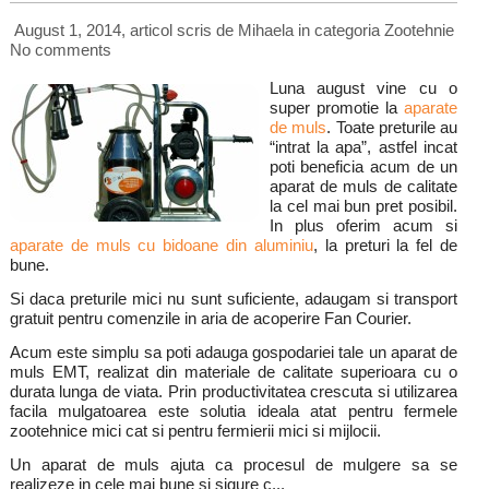
August 1, 2014, articol scris de Mihaela
in categoria
Zootehnie
No comments
Luna august vine cu o
super promotie la
aparate
de muls
. Toate preturile au
“intrat la apa”, astfel incat
poti beneficia acum de un
aparat de muls de calitate
la cel mai bun pret posibil.
In plus oferim acum si
aparate de muls cu bidoane din aluminiu
, la preturi la fel de
bune.
Si daca preturile mici nu sunt suficiente, adaugam si transport
gratuit pentru comenzile in aria de acoperire Fan Courier.
Acum este simplu sa poti adauga gospodariei tale un aparat de
muls EMT, realizat din materiale de calitate superioara cu o
durata lunga de viata. Prin productivitatea crescuta si utilizarea
facila mulgatoarea este solutia ideala atat pentru fermele
zootehnice mici cat si pentru fermierii mici si mijlocii.
Un aparat de muls ajuta ca procesul de mulgere sa se
realizeze in cele mai bune si sigure c...