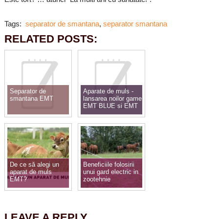
Tags:
separator de smantana
,
separator smantana
RELATED POSTS:
Separator de
Aparate de muls -
smantana EMT
lansarea noilor game
EMT BLUE si EMT
Melasty
De ce să alegi un
Beneficiile folosirii
aparat de muls
unui gard electric in
EMT?
zootehnie
LEAVE A REPLY