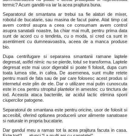
termic? Acum ganditi-va iar la acea prajitura buna.
Separatorul de smantana ar trebui sa fie alaturi de mixer,
robotul de bucatarie, sau masina de facut paine. Atat timp cat
avem control asupra a ceea ce consumam avem control
asupra sanatatii noastre, ba chiar mai mult, pentru prima data
sunt de acord cu o tendinta, cu o moda, si cred ca sunt in
asentiment cu dumneavoastra, aceea de a manca produse
bio.
Dupa centrifugare si separarea smantanii ramane laptele
degresat, astfel nimic nu se pierde, totul se transforma. Laptele
degresat este mai usor digerabil si poate fi folosit, dupa cum
toata lumea stie, in cafea. De asemenea, sunt multe retete
pentru masti de fata sau de par care folosesc acest produs si
internetul este plin de ele. Dar o utilizare mai putin cunoscuta
este in cea pentru stropitul plantelor in amestec cu tinctura de
iod. Aceasta ataca bacteriile, iar acidul lactic elimina sporii
ciupercilor patogene.
Separatorul de smantana este pentru oricine, usor de folosit si
accesibil, oferind optiunea producerii unor alimente sanatoase
si naturale in propria bucatarie.
Dar gandul meu a ramas tot la acea prajitura facuta in casa.
Este tort? … atunci “La multi ani cu sanatate!”.