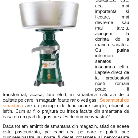
Sanatatea este
cea mai
importanta, si
fiecare, mai
devreme sau
mai tarziu,
ajungem la
dorinta de a
manca sanatos.
Cu putina
informare,
sanatos
inseamna ieftin.
Laptele direct de
la producatorii
nostri romani
poate fi
transformat, acasa, fara efort, in smantana naturala de o
calitate pe care in magazin foarte rar o veti gasi.
Separatorul de
smantana
are un principiu de functionare simplu, eficient si
ieftin. Cum ar fi o prajitura cu frisca facuta din smantana de
casa cu un grad de grasime ales de dumneavoastra?
Daca tot am amintit de smantana din magazin, stiati ca aceea
este pasteurizata, pe cand cea pe care o puteti face
dumneavoastra nu poate fi decat proaspata si neprocesata